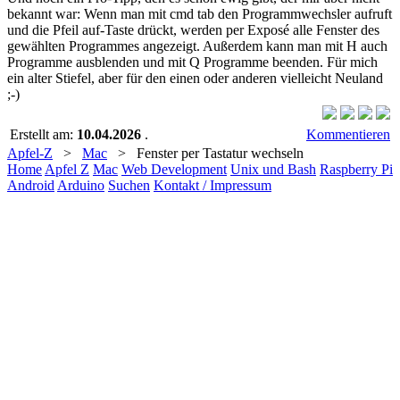
bekannt war: Wenn man mit
cmd tab
den Programmwechsler aufruft
und die
Pfeil auf
-Taste drückt, werden per Exposé alle Fenster des
gewählten Programmes angezeigt. Außerdem kann man mit
H
auch
Programme ausblenden und mit
Q
Programme beenden. Für mich
ein alter Stiefel, aber für den einen oder anderen vielleicht Neuland
;-)
Erstellt am:
10.04.2026
.
Kommentieren
Apfel-Z
>
Mac
> Fenster per Tastatur wechseln
Home
Apfel Z
Mac
Web Development
Unix und Bash
Raspberry Pi
Android
Arduino
Suchen
Kontakt / Impressum