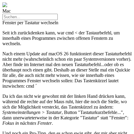
Mac
Fenster per Tastatur wechseln
Seit ich zurückdenken kann, war
cmd <
der Tastaurbefehl, um
innerhalb eines Programmes zwischen offenen Fenstern zu
wechseln.
Nach einem Update auf macOS 26 funktioniert dieser Tastaturbefehl
nicht mehr (wahrscheinlich schon ein paar Systemversionen vorher).
Aber finde im Internet mal den neuen Tastaturbefehl...oder ob es
überhaupt noch einen gibt. Deshalb an dieser Stelle mal ein Quickie
für alle, die auch nicht mehr wissen, wie sie innerhalb eines
Programmes Fenster wechseln sollen: Das Tastenkürzel lautet
inzwischen:
cmd ´
Da ich das nicht wie gewohnt mit der linken Hand drücken kann,
während die rechte auf der Maus ruht, hier die noch die Stelle, wo
sich die Möglichkeit versteckt, das Tastenkürzel zu ändern:
Systemeinstellungen > Tastatur
, Button "Tastaturkurzbefehle...",
dann unerwarteterweise in der Kategorie "Tastatur" statt "Fenster":
Fokus in nächstes Fenster
.
Und noch ein Pro-Tipp, den es schon ewig gibt, der mir aber nicht