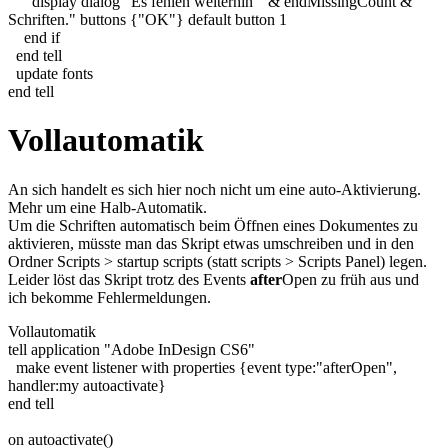
display dialog
"Es fehlen weiterhin "
&
endMissingCount
&
"
Schriften."
buttons
{
"OK"
}
default button
1
end
if
end
tell
update fonts
end
tell
Vollautomatik
An sich handelt es sich hier noch nicht um eine auto-Aktivierung.
Mehr um eine Halb-Automatik.
Um die Schriften automatisch beim Öffnen eines Dokumentes zu
aktivieren, müsste man das Skript etwas umschreiben und in den
Ordner
Scripts > startup scripts
(statt
scripts > Scripts Panel
) legen.
Leider löst das Skript trotz des Events
after
Open zu früh aus und
ich bekomme Fehlermeldungen.
Vollautomatik
tell
application
"Adobe InDesign CS6"
make
event listener
with
properties
{
event type:
"afterOpen"
,
handler:
my
autoactivate
}
end
tell
on
autoactivate
(
)