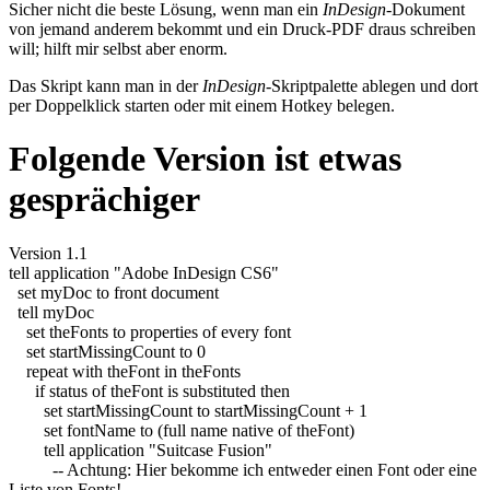
Sicher nicht die beste Lösung, wenn man ein
InDesign
-Dokument
von jemand anderem bekommt und ein Druck-PDF draus schreiben
will; hilft mir selbst aber enorm.
Das Skript kann man in der
InDesign
-Skriptpalette ablegen und dort
per Doppelklick starten oder mit einem Hotkey belegen.
Folgende Version ist etwas
gesprächiger
Version 1.1
tell
application
"Adobe InDesign CS6"
set
myDoc
to
front
document
tell
myDoc
set
theFonts
to
properties
of
every
font
set
startMissingCount
to
0
repeat
with
theFont
in
theFonts
if
status
of
theFont
is
substituted
then
set
startMissingCount
to
startMissingCount
+
1
set
fontName
to
(
full
name
native
of
theFont
)
tell
application
"Suitcase Fusion"
-- Achtung: Hier bekomme ich entweder einen Font oder eine
Liste von Fonts!