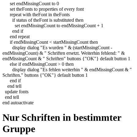
set
endMissingCount
to
0
set
theFonts
to
properties
of
every
font
repeat
with
theFont
in
theFonts
if
status
of
theFont
is
substituted
then
set
endMissingCount
to
endMissingCount
+
1
end
if
end
repeat
if
endMissingCount
<
startMissingCount
then
display dialog
"Es wurden "
&
(
startMissingCount
-
endMissingCount
)
&
" Schriften ersetzt. Weiterhin fehlend: "
&
endMissingCount
&
" Schriften"
buttons
{
"OK"
}
default button
1
else
if
endMissingCount >
0
then
display dialog
"Es fehlen weiterhin "
&
endMissingCount
&
"
Schriften."
buttons
{
"OK"
}
default button
1
end
if
end
tell
update fonts
end
tell
end
autoactivate
Nur Schriften in bestimmter
Gruppe