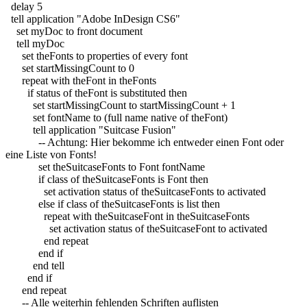
delay
5
tell
application
"Adobe InDesign CS6"
set
myDoc
to
front
document
tell
myDoc
set
theFonts
to
properties
of
every
font
set
startMissingCount
to
0
repeat
with
theFont
in
theFonts
if
status
of
theFont
is
substituted
then
set
startMissingCount
to
startMissingCount
+
1
set
fontName
to
(
full
name
native
of
theFont
)
tell
application
"Suitcase Fusion"
-- Achtung: Hier bekomme ich entweder einen Font oder
eine Liste von Fonts!
set
theSuitcaseFonts
to
Font fontName
if
class
of
theSuitcaseFonts
is
Font
then
set
activation status
of
theSuitcaseFonts
to
activated
else
if
class
of
theSuitcaseFonts
is
list
then
repeat
with
theSuitcaseFont
in
theSuitcaseFonts
set
activation status
of
theSuitcaseFont
to
activated
end
repeat
end
if
end
tell
end
if
end
repeat
-- Alle weiterhin fehlenden Schriften auflisten