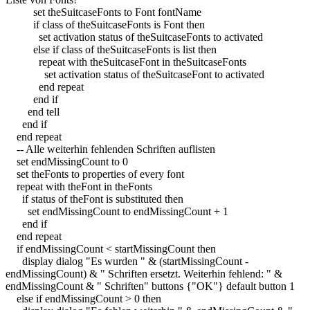
set
theSuitcaseFonts
to
Font fontName
if
class
of
theSuitcaseFonts
is
Font
then
set
activation status
of
theSuitcaseFonts
to
activated
else
if
class
of
theSuitcaseFonts
is
list
then
repeat
with
theSuitcaseFont
in
theSuitcaseFonts
set
activation status
of
theSuitcaseFont
to
activated
end
repeat
end
if
end
tell
end
if
end
repeat
-- Alle weiterhin fehlenden Schriften auflisten
set
endMissingCount
to
0
set
theFonts
to
properties
of
every
font
repeat
with
theFont
in
theFonts
if
status
of
theFont
is
substituted
then
set
endMissingCount
to
endMissingCount
+
1
end
if
end
repeat
if
endMissingCount
<
startMissingCount
then
display dialog
"Es wurden "
&
(
startMissingCount
-
endMissingCount
)
&
" Schriften ersetzt. Weiterhin fehlend: "
&
endMissingCount
&
" Schriften"
buttons
{
"OK"
}
default button
1
else
if
endMissingCount >
0
then