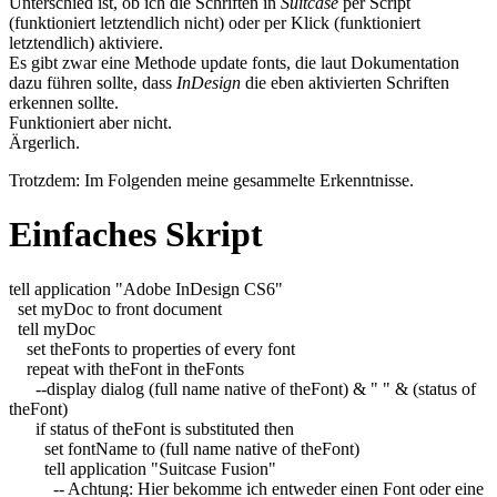
Unterschied ist, ob ich die Schriften in
Suitcase
per Script
(funktioniert letztendlich nicht) oder per Klick (funktioniert
letztendlich) aktiviere.
Es gibt zwar eine Methode
update fonts
, die laut Dokumentation
dazu führen sollte, dass
InDesign
die eben aktivierten Schriften
erkennen sollte.
Funktioniert aber nicht.
Ärgerlich.
Trotzdem: Im Folgenden meine gesammelte Erkenntnisse.
Einfaches Skript
tell
application
"Adobe InDesign CS6"
set
myDoc
to
front
document
tell
myDoc
set
theFonts
to
properties
of
every
font
repeat
with
theFont
in
theFonts
--display dialog (full name native of theFont) & " " & (status of
theFont)
if
status
of
theFont
is
substituted
then
set
fontName
to
(
full
name
native
of
theFont
)
tell
application
"Suitcase Fusion"
-- Achtung: Hier bekomme ich entweder einen Font oder eine