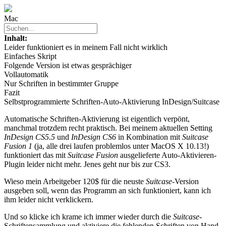
Mac
Inhalt:
Leider funktioniert es in meinem Fall nicht wirklich
Einfaches Skript
Folgende Version ist etwas gesprächiger
Vollautomatik
Nur Schriften in bestimmter Gruppe
Fazit
Selbstprogrammierte Schriften-Auto-Aktivierung InDesign/Suitcase
Automatische Schriften-Aktivierung ist eigentlich verpönt,
manchmal trotzdem recht praktisch. Bei meinem aktuellen Setting
InDesign CS5.5
und
InDesign CS6
in Kombination mit
Suitcase
Fusion 1
(ja, alle drei laufen problemlos unter MacOS X 10.13!)
funktioniert das mit
Suitcase Fusion
ausgelieferte Auto-Aktivieren-
Plugin leider nicht mehr. Jenes geht nur bis zur CS3.
Wieso mein Arbeitgeber 120$ für die neuste
Suitcase
-Version
ausgeben soll, wenn das Programm an sich funktioniert, kann ich
ihm leider nicht verklickern.
Und so klicke ich krame ich immer wieder durch die
Suitcase
-
Schriftensammlung und aktiviere die fehlenden Schriften von Hand.