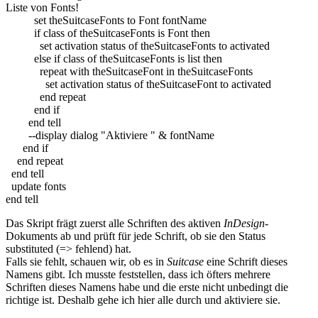
Liste von Fonts!
set
theSuitcaseFonts
to
Font fontName
if
class
of
theSuitcaseFonts
is
Font
then
set
activation status
of
theSuitcaseFonts
to
activated
else
if
class
of
theSuitcaseFonts
is
list
then
repeat
with
theSuitcaseFont
in
theSuitcaseFonts
set
activation status
of
theSuitcaseFont
to
activated
end
repeat
end
if
end
tell
--display dialog "Aktiviere " & fontName
end
if
end
repeat
end
tell
update fonts
end
tell
Das Skript frägt zuerst alle Schriften des aktiven
InDesign
-
Dokuments ab und prüft für jede Schrift, ob sie den Status
substituted
(=> fehlend) hat.
Falls sie fehlt, schauen wir, ob es in
Suitcase
eine Schrift dieses
Namens gibt. Ich musste feststellen, dass ich öfters mehrere
Schriften dieses Namens habe und die erste nicht unbedingt die
richtige ist. Deshalb gehe ich hier alle durch und aktiviere sie.