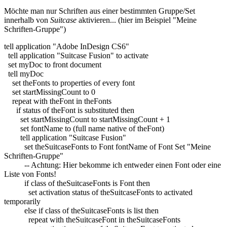
Möchte man nur Schriften aus einer bestimmten Gruppe/Set
innerhalb von
Suitcase
aktivieren... (hier im Beispiel "Meine
Schriften-Gruppe")
tell
application
"Adobe InDesign CS6"
tell
application
"Suitcase Fusion"
to
activate
set
myDoc
to
front
document
tell
myDoc
set
theFonts
to
properties
of
every
font
set
startMissingCount
to
0
repeat
with
theFont
in
theFonts
if
status
of
theFont
is
substituted
then
set
startMissingCount
to
startMissingCount
+
1
set
fontName
to
(
full
name
native
of
theFont
)
tell
application
"Suitcase Fusion"
set
theSuitcaseFonts
to
Font fontName
of
Font
Set
"Meine
Schriften-Gruppe"
-- Achtung: Hier bekomme ich entweder einen Font oder eine
Liste von Fonts!
if
class
of
theSuitcaseFonts
is
Font
then
set
activation status
of
theSuitcaseFonts
to
activated
temporarily
else
if
class
of
theSuitcaseFonts
is
list
then
repeat
with
theSuitcaseFont
in
theSuitcaseFonts