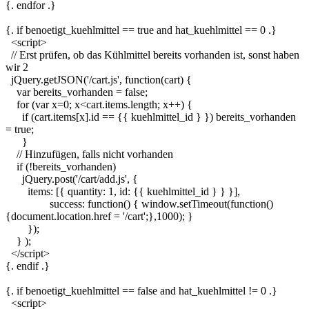
{. endfor .}
{. if benoetigt_kuehlmittel == true and hat_kuehlmittel == 0 .}
<script>
// Erst prüfen, ob das Kühlmittel bereits vorhanden ist, sonst haben
wir 2
jQuery.getJSON('/cart.js', function(cart) {
var bereits_vorhanden = false;
for (var x=0; x<cart.items.length; x++) {
if (cart.items[x].id == {{ kuehlmittel_id } }) bereits_vorhanden
= true;
}
// Hinzufügen, falls nicht vorhanden
if (!bereits_vorhanden)
jQuery.post('/cart/add.js', {
items: [{ quantity: 1, id: {{ kuehlmittel_id } } }],
success: function() { window.setTimeout(function()
{document.location.href = '/cart';},1000); }
});
} );
</script>
{. endif .}
{. if benoetigt_kuehlmittel == false and hat_kuehlmittel != 0 .}
<script>