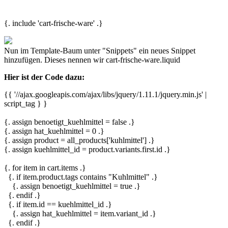
{. include 'cart-frische-ware' .}
Nun im Template-Baum unter "Snippets" ein neues Snippet
hinzufügen. Dieses nennen wir
cart-frische-ware.liquid
Hier ist der Code dazu:
{{ '//ajax.googleapis.com/ajax/libs/jquery/1.11.1/jquery.min.js' |
script_tag } }
{. assign benoetigt_kuehlmittel = false .}
{. assign hat_kuehlmittel = 0 .}
{. assign product = all_products['kuhlmittel'] .}
{. assign kuehlmittel_id = product.variants.first.id .}
{. for item in cart.items .}
{. if item.product.tags contains "Kuhlmittel" .}
{. assign benoetigt_kuehlmittel = true .}
{. endif .}
{. if item.id == kuehlmittel_id .}
{. assign hat_kuehlmittel = item.variant_id .}
{. endif .}