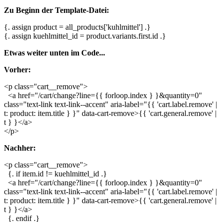
Zu Beginn der Template-Datei:
{. assign product = all_products['kuhlmittel'] .}
{. assign kuehlmittel_id = product.variants.first.id .}
Etwas weiter unten im Code...
Vorher:
<p class="cart__remove">
<a href="/cart/change?line={{ forloop.index } }&quantity=0"
class="text-link text-link--accent" aria-label="{{ 'cart.label.remove' |
t: product: item.title } }" data-cart-remove>{{ 'cart.general.remove' |
t } }</a>
</p>
Nachher:
<p class="cart__remove">
{. if item.id != kuehlmittel_id .}
<a href="/cart/change?line={{ forloop.index } }&quantity=0"
class="text-link text-link--accent" aria-label="{{ 'cart.label.remove' |
t: product: item.title } }" data-cart-remove>{{ 'cart.general.remove' |
t } }</a>
{. endif .}