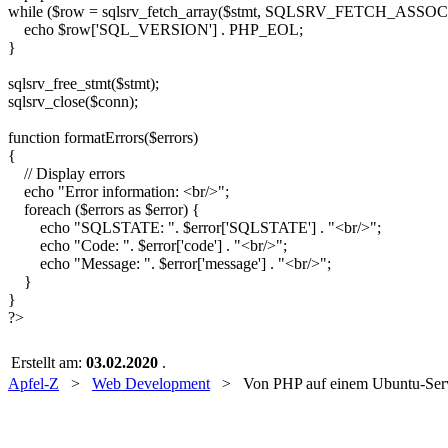
while
(
$row
=
sqlsrv_fetch_array
(
$stmt
,
SQLSRV_FETCH_ASSOC
echo
$row
[
'SQL_VERSION'
]
.
PHP_EOL
;
}
sqlsrv_free_stmt
(
$stmt
)
;
sqlsrv_close
(
$conn
)
;
function
formatErrors
(
$errors
)
{
// Display errors
echo
"Error information: <br/>"
;
foreach
(
$errors
as
$error
)
{
echo
"SQLSTATE: "
.
$error
[
'SQLSTATE'
]
.
"<br/>"
;
echo
"Code: "
.
$error
[
'code'
]
.
"<br/>"
;
echo
"Message: "
.
$error
[
'message'
]
.
"<br/>"
;
}
}
?>
Erstellt am:
03.02.2020
.
Apfel-Z
>
Web Development
> Von PHP auf einem Ubuntu-Serve