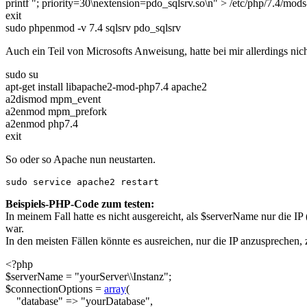
printf
"; priority=30
\n
extension=pdo_sqlsrv.so
\n
"
>
/
etc
/
php
/
7.4
/
mods-
exit
sudo
phpenmod
-v
7.4
sqlsrv pdo_sqlsrv
Auch ein Teil von Microsofts Anweisung, hatte bei mir allerdings nicht
sudo
su
apt-get install
libapache2-mod-php7.4 apache2
a2dismod mpm_event
a2enmod mpm_prefork
a2enmod php7.4
exit
So oder so Apache nun neustarten.
sudo
 service apache2 restart
Beispiels-PHP-Code zum testen:
In meinem Fall hatte es nicht ausgereicht, als
$serverName
nur die IP
war.
In den meisten Fällen könnte es ausreichen, nur die IP anzusprechen,
<?php
$serverName
=
"yourServer
\\
Instanz"
;
$connectionOptions
=
array
(
"database"
=>
"yourDatabase"
,