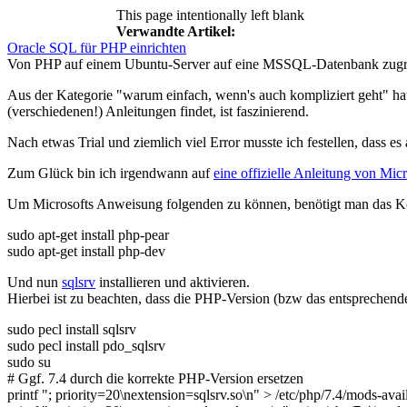
This page intentionally left blank
Verwandte Artikel:
Oracle SQL für PHP einrichten
Von PHP auf einem Ubuntu-Server auf eine MSSQL-Datenbank zugr
Aus der Kategorie "warum einfach, wenn's auch kompliziert geht" h
(verschiedenen!) Anleitungen findet, ist faszinierend.
Nach etwas Trial und ziemlich viel Error musste ich festellen, das
Zum Glück bin ich irgendwann auf
eine offizielle Anleitung von Micr
Um Microsofts Anweisung folgenden zu können, benötigt man da
sudo
apt-get install
php-pear
sudo
apt-get install
php-dev
Und nun
sqlsrv
installieren und aktivieren.
Hierbei ist zu beachten, dass die PHP-Version (bzw das entsprechende
sudo
pecl
install
sqlsrv
sudo
pecl
install
pdo_sqlsrv
sudo
su
# Ggf. 7.4 durch die korrekte PHP-Version ersetzen
printf
"; priority=20
\n
extension=sqlsrv.so
\n
"
>
/
etc
/
php
/
7.4
/
mods-avai