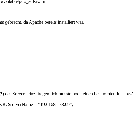
available
/
pdo_sqlsrv.ini
s gebracht, da Apache bereits installiert war.
 (!) des Servers einzutragen, ich musste noch einen bestimmten Insta
 z.B.
$serverName = "192.168.178.99";