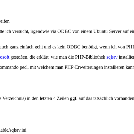
eifen
atte ich versucht, irgendwie via ODBC von einem Ubuntu-Server auf 
s es auch ganz einfach geht und es kein ODBC benötigt, wenn ich von 
osoft
gestoßen, die erklärt, wie man die PHP-Bibliothek
sqlsrv
installi
s Kommando
pecl
, mit welchem man PHP-Erweiterungen installieren kann
 Verzeichnis) in den letzten 4 Zeilen ggf. auf das tatsächlich vorhand
lable
/
sqlsrv.ini