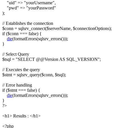
"uid"
=>
"yourUsername"
,
"pwd"
=>
"yourPassword"
)
;
// Establishes the connection
$conn
=
sqlsrv_connect
(
$serverName
,
$connectionOptions
)
;
if
(
$conn
===
false
)
{
die
(
formatErrors
(
sqlsrv_errors
(
)
)
)
;
}
// Select Query
$tsql
=
"SELECT @@Version AS SQL_VERSION"
;
// Executes the query
$stmt
=
sqlsrv_query
(
$conn
,
$tsql
)
;
// Error handling
if
(
$stmt
===
false
)
{
die
(
formatErrors
(
sqlsrv_errors
(
)
)
)
;
}
?>
<h1> Results : </h1>
<?php