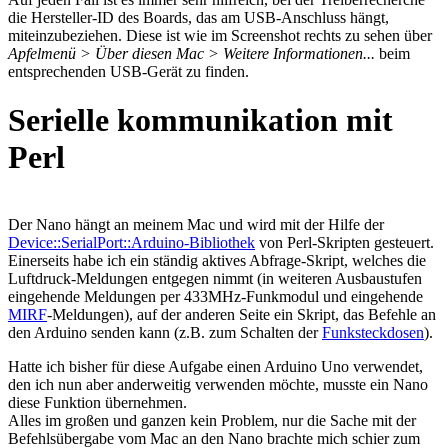
die Hersteller-ID des Boards, das am USB-Anschluss hängt,
miteinzubeziehen. Diese ist wie im Screenshot rechts zu sehen über
Apfelmenü > Über diesen Mac > Weitere Informationen...
beim
entsprechenden USB-Gerät zu finden.
Serielle kommunikation mit
Perl
Der Nano hängt an meinem Mac und wird mit der Hilfe der
Device::SerialPort::Arduino-Bibliothek
von Perl-Skripten gesteuert.
Einerseits habe ich ein ständig aktives Abfrage-Skript, welches die
Luftdruck-Meldungen entgegen nimmt (in weiteren Ausbaustufen
eingehende Meldungen per 433MHz-Funkmodul und eingehende
MIRF
-Meldungen), auf der anderen Seite ein Skript, das Befehle an
den Arduino senden kann (z.B. zum Schalten der
Funksteckdosen
).
Hatte ich bisher für diese Aufgabe einen Arduino Uno verwendet,
den ich nun aber anderweitig verwenden möchte, musste ein Nano
diese Funktion übernehmen.
Alles im großen und ganzen kein Problem, nur die Sache mit der
Befehlsübergabe vom Mac an den Nano brachte mich schier zum