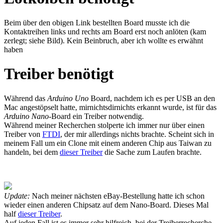
Beim über den obigen Link bestellten Board musste ich die
Kontaktreihen links und rechts am Board erst noch anlöten (kam
zerlegt; siehe Bild). Kein Beinbruch, aber ich wollte es erwähnt
haben
Treiber benötigt
Während das
Arduino Uno
Board, nachdem ich es per USB an den
Mac angestöpselt hatte, mirnichtsdirnichts erkannt wurde, ist für das
Arduino Nano
-Board ein Treiber notwendig.
Während meiner Recherchen stolperte ich immer nur über einen
Treiber von
FTDI
, der mir allerdings nichts brachte. Scheint sich in
meinem Fall um ein Clone mit einem anderen Chip aus Taiwan zu
handeln, bei dem
dieser Treiber
die Sache zum Laufen brachte.
Update:
Nach meiner nächsten eBay-Bestellung hatte ich schon
wieder einen anderen Chipsatz auf dem Nano-Board. Dieses Mal
half
dieser Treiber
.
Auf jeden Fall ist es immer sehr hilfreich, bei der Treiberrecherche