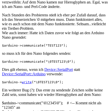
verzweifeln: Auf dem Nano kamen nur Hieroglyphen an. Egal, was
ich am Nano- und Perl-Code änderte.
Nach Stunden des Probierens stieß ich eher per Zufall darauf, dass
ich das Steuerzeichen
\0
mitgeben muss. Dann funktioniert alles,
wie es auch schon mit dem Nano funktionierte. Seltsam...vielleicht
ein Treiber-Problem.
Wie auch immer: Hatte ich Daten zuvor wie folgt an den Arduino
Nano gesendet:
$arduino
->
communicate
(
"TEST123"
)
;
so muss ich für den Nano folgendes senden:
$arduino
->
communicate
(
"
\0
TEST123
\0
"
)
;
Dies gilt ebenso, wenn ich
Device::SerialPort
statt
Device::SerialPort::Arduino
verwende:
$arduino
->
write
(
"
\0
TEST123
\0
"
)
;
Ein weiterer Bug (?): Das erste zu sendende Zeichen sollte keine
Zahl sein, sonst haben wir wieder Hieroglyphen auf dem Nano:
$arduino
->
communicate
(
"
\0
12345
\0
"
)
;
# <-- Kommt nicht als
"12345" an