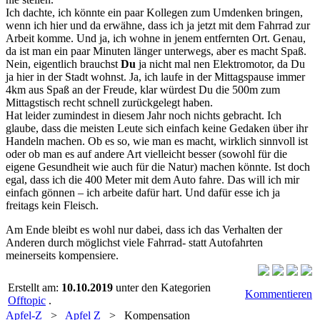
Ich dachte, ich könnte ein paar Kollegen zum Umdenken bringen,
wenn ich hier und da erwähne, dass ich ja jetzt mit dem Fahrrad zur
Arbeit komme. Und ja, ich wohne in jenem entfernten Ort. Genau,
da ist man ein paar Minuten länger unterwegs, aber es macht Spaß.
Nein, eigentlich brauchst
Du
ja nicht mal nen Elektromotor, da Du
ja hier in der Stadt wohnst. Ja, ich laufe in der Mittagspause immer
4km aus Spaß an der Freude, klar würdest Du die 500m zum
Mittagstisch recht schnell zurückgelegt haben.
Hat leider zumindest in diesem Jahr noch nichts gebracht. Ich
glaube, dass die meisten Leute sich einfach keine Gedaken über ihr
Handeln machen. Ob es so, wie man es macht, wirklich sinnvoll ist
oder ob man es auf andere Art vielleicht besser (sowohl für die
eigene Gesundheit wie auch für die Natur) machen könnte. Ist doch
egal, dass ich die 400 Meter mit dem Auto fahre. Das will ich mir
einfach gönnen – ich arbeite dafür hart. Und dafür esse ich ja
freitags kein Fleisch.
Am Ende bleibt es wohl nur dabei, dass ich das Verhalten der
Anderen durch möglichst viele Fahrrad- statt Autofahrten
meinerseits kompensiere.
Erstellt am:
10.10.2019
unter den Kategorien
Kommentieren
Offtopic
.
Apfel-Z
>
Apfel Z
> Kompensation