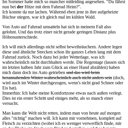
Im Sommer hatte mich so mancher mitleiding angesehen. "Du fährst
nun bei
der
Hitze mit dem Fahrrad Heim?".
Ich konnte da nur lachen. Während eben jene in ihre aufgeheizte
Büchse stiegen, war ich gleich mal im kühlen Wald.
Von Auto auf Fahrrad umsatteln hat sich in meinem Fall also
gelohnt. Und das trotz einer nicht gerade geringen Distanz plus
Höhenunterschiede.
Ich will mich allerdings nicht selbst beweihräuchern. Andere legen
diese und ähnliche Strecken schon ihr ganzes Leben lang mit dem
Fahrrad zurück. Noch dazu bei jeder Wetterlage, was ich
wahrscheinlich nicht durchhalten werde. Die Regentage (lassen sich
im letzten halben Jahr zum Glück an einer Hand abzählen) haben
mich dann doch ins Auto getrieben
und das wird beim
herannahenden Winter wahrscheinlich auch nicht anders sein
(doch,
wird auch im Winter durchgezogen, wenn's nicht grad Schnee oder
Eis hat).
Immerhin: Ich habe meine Komfortzone etwas nach außen verlegt.
Dies ist ein erster Schritt und einiges mehr, als so manch einer
versucht.
Man kann die Welt nicht retten, indem man von heute auf morgen
alles "richtig" machen will. Ich kann mir vornehmen, komplett auf
Fleisch zu verzichten (wobei ich es weniger verwerflich finde, mir