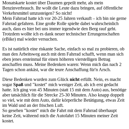
Monatskarte kostet über Daumen gepeilt mehr, als mein
Benzinverbrauch. Ihr wollt die Leute dazu bringen, auf öffentliche
Verkehrsmittel umzusteigen? So nicht!
Mein Fahrrad hatte ich vor 20-25 Jahren verkauft – ich bin nie gerne
Fahrrad gefahren. Eine große Rolle spielte dabei wahrscheinlich
auch, dass es hier bei uns immer irgendwie den Berg rauf geht.
Trotzdem wollte ich es dank neuer technischer Errungenschaften
(eBike) mal wieder versuchen.
Es ist natürlich eine riskante Sache, einfach so mal zu probieren, ob
man den Arbeitsweg auch mit dem Fahrrad schafft, wenn man sich
eben jenes ersteinmal für einen höheren vierstelligen Betrag
anschaffen muss. Meine Bedenken waren: Wenn mich das nach 2
Tagen schon ankäst, war die teure Anschaffung für'n Arsch.
Diese Bedenken wurden zum Glück
nicht
erfüllt. Nein, es macht
sogar
Spaß
und "kostet" mich weniger Zeit, als ich erst gedacht
hatte. Ich ging von 45 Minuten (statt 15 mit dem Auto) aus, benötige
aber tatsächlich für die Strecke 25-30 Minuten. Also knapp doppelt
so viel, wie mit dem Auto, dafür körperliche Betätigung, etwas Zeit
im Wald und an der frischen Luft.
So gesehen "kostet" mich die Fahrt mit dem Fahrrad überhaupt
keine Zeit, während mich die Autofahrt 15 Minuten meiner Zeit
kostet.