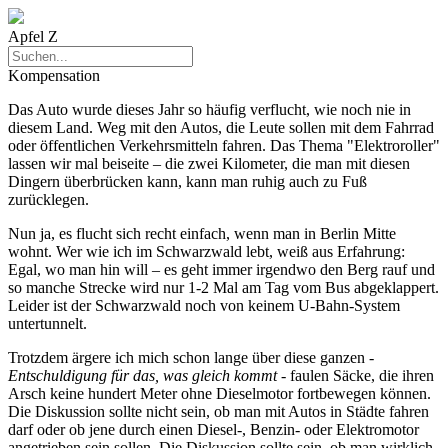
Apfel Z
Kompensation
Das Auto wurde dieses Jahr so häufig verflucht, wie noch nie in
diesem Land. Weg mit den Autos, die Leute sollen mit dem Fahrrad
oder öffentlichen Verkehrsmitteln fahren. Das Thema "Elektroroller"
lassen wir mal beiseite – die zwei Kilometer, die man mit diesen
Dingern überbrücken kann, kann man ruhig auch zu Fuß
zurücklegen.
Nun ja, es flucht sich recht einfach, wenn man in Berlin Mitte
wohnt. Wer wie ich im Schwarzwald lebt, weiß aus Erfahrung:
Egal, wo man hin will – es geht immer irgendwo den Berg rauf und
so manche Strecke wird nur 1-2 Mal am Tag vom Bus abgeklappert.
Leider ist der Schwarzwald noch von keinem U-Bahn-System
untertunnelt.
Trotzdem ärgere ich mich schon lange über diese ganzen
-
Entschuldigung für das, was gleich kommt -
faulen Säcke, die ihren
Arsch keine hundert Meter ohne Dieselmotor fortbewegen können.
Die Diskussion sollte nicht sein, ob man mit Autos in Städte fahren
darf oder ob jene durch einen Diesel-, Benzin- oder Elektromotor
angetrieben sein sollen. Die Diskussion sollte sein, ob man wirklich