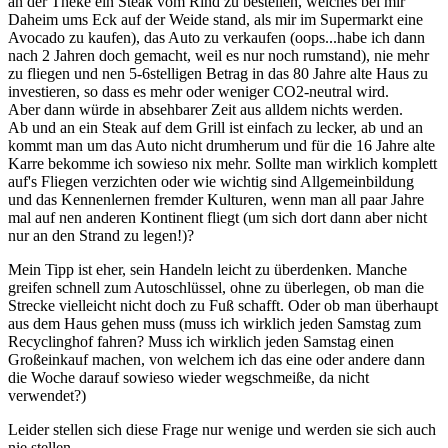
an der Theke ein Steak vom Rind zu bestellen, welches bei mir
Daheim ums Eck auf der Weide stand, als mir im Supermarkt eine
Avocado zu kaufen), das Auto zu verkaufen (oops...habe ich dann
nach 2 Jahren doch gemacht, weil es nur noch rumstand), nie mehr
zu fliegen und nen 5-6stelligen Betrag in das 80 Jahre alte Haus zu
investieren, so dass es mehr oder weniger CO2-neutral wird.
Aber dann würde in absehbarer Zeit aus alldem nichts werden.
Ab und an ein Steak auf dem Grill ist einfach zu lecker, ab und an
kommt man um das Auto nicht drumherum und für die 16 Jahre alte
Karre bekomme ich sowieso nix mehr. Sollte man wirklich komplett
auf's Fliegen verzichten oder wie wichtig sind Allgemeinbildung
und das Kennenlernen fremder Kulturen, wenn man all paar Jahre
mal auf nen anderen Kontinent fliegt (um sich dort dann aber nicht
nur an den Strand zu legen!)?
Mein Tipp ist eher, sein Handeln leicht zu überdenken. Manche
greifen schnell zum Autoschlüssel, ohne zu überlegen, ob man die
Strecke vielleicht nicht doch zu Fuß schafft. Oder ob man überhaupt
aus dem Haus gehen muss (muss ich wirklich jeden Samstag zum
Recyclinghof fahren? Muss ich wirklich jeden Samstag einen
Großeinkauf machen, von welchem ich das eine oder andere dann
die Woche darauf sowieso wieder wegschmeiße, da nicht
verwendet?)
Leider stellen sich diese Frage nur wenige und werden sie sich auch
nie stellen.