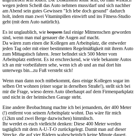
wegen jedem Scheiß das Auto nehmen muss/darf und sich nachher
am Abend sein gutes Gewissen "Ich lebe doch gesund" dadurch
holt, indem man zwei Vitaminpillen einwirft und ins Fitness-Studio
geht (mit dem Auto natürlich).
Es ist unglaublich, wie
bequem
faul einige Mitmenschen geworden
sind, wenn man mal genauer die Augen auf macht.
Da wären zum einen die Kollegen am Arbeitsplatz, die entweder
jeden Tag oder mit einer bestimmten Regelmäßigkeit mit ihrem Auto
zum Mittagstisch fahren. Jener befindet sich 500 Meter vom
Arbeitsplatz entfernt. Es ist erschreckend, wie viele bekannte Autos
ich an mir vorbeifahren sehe, wenn ich ab und an mal dort hin
unterwegs bin...zu Fuß versteht sich!
Wenn man dann noch mitbekommt, dass einige Kollegen sogar im
selben Ort wohnen (einer sogar in derselben Straße!), stellt sich bei
mir die Frage, wieso deren Auto überhaupt auf dem Firmenparkplatz
und nicht in der heimischen Garage steht.
Eine andere Beobachtung machte ich bei jemandem, der 400 Meter
(!) entfernt von seinem Arbeitsplatz wohnt. Das wäre für mich
(12km und zwei Berge dazwischen) himmlisch.
Ihr werdet es euch vielleicht denken: Diese 400 Meter werden
tagtäglich mit dem A-U-T-O zurückgelegt. Damit man auf dieser
Strecke, die auf vier Rädern wahrscheinlich keine Minute dauert,