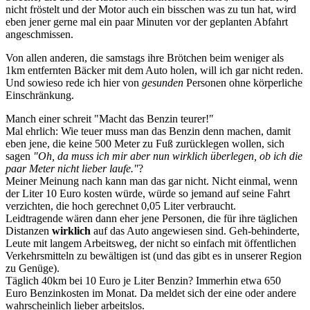
nicht fröstelt und der Motor auch ein bisschen was zu tun hat, wird
eben jener gerne mal ein paar Minuten vor der geplanten Abfahrt
angeschmissen.
Von allen anderen, die samstags ihre Brötchen beim weniger als
1km entfernten Bäcker mit dem Auto holen, will ich gar nicht reden.
Und sowieso rede ich hier von
gesunden
Personen ohne körperliche
Einschränkung.
Manch einer schreit "Macht das Benzin teurer!"
Mal ehrlich: Wie teuer muss man das Benzin denn machen, damit
eben jene, die keine 500 Meter zu Fuß zurücklegen wollen, sich
sagen
"Oh, da muss ich mir aber nun wirklich überlegen, ob ich die
paar Meter nicht lieber laufe."
?
Meiner Meinung nach kann man das gar nicht. Nicht einmal, wenn
der Liter 10 Euro kosten würde, würde so jemand auf seine Fahrt
verzichten, die hoch gerechnet 0,05 Liter verbraucht.
Leidtragende wären dann eher jene Personen, die für ihre täglichen
Distanzen
wirklich
auf das Auto angewiesen sind. Geh-behinderte,
Leute mit langem Arbeitsweg, der nicht so einfach mit öffentlichen
Verkehrsmitteln zu bewältigen ist (und das gibt es in unserer Region
zu Genüge).
Täglich 40km bei 10 Euro je Liter Benzin? Immerhin etwa 650
Euro Benzinkosten im Monat. Da meldet sich der eine oder andere
wahrscheinlich lieber arbeitslos.