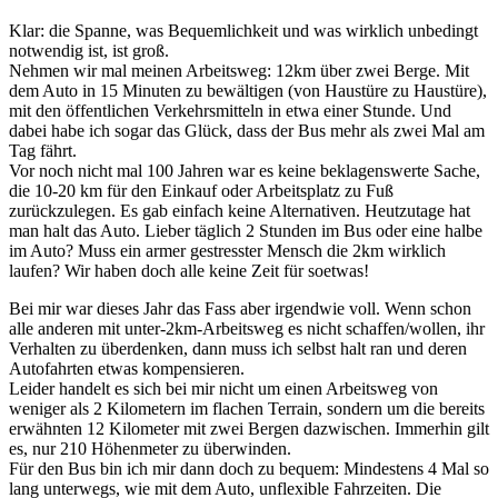
Klar: die Spanne, was Bequemlichkeit und was wirklich unbedingt
notwendig ist, ist groß.
Nehmen wir mal meinen Arbeitsweg: 12km über zwei Berge. Mit
dem Auto in 15 Minuten zu bewältigen (von Haustüre zu Haustüre),
mit den öffentlichen Verkehrsmitteln in etwa einer Stunde. Und
dabei habe ich sogar das Glück, dass der Bus mehr als zwei Mal am
Tag fährt.
Vor noch nicht mal 100 Jahren war es keine beklagenswerte Sache,
die 10-20 km für den Einkauf oder Arbeitsplatz zu Fuß
zurückzulegen. Es gab einfach keine Alternativen. Heutzutage hat
man halt das Auto. Lieber täglich 2 Stunden im Bus oder eine halbe
im Auto? Muss ein armer gestresster Mensch die 2km wirklich
laufen? Wir haben doch alle keine Zeit für soetwas!
Bei mir war dieses Jahr das Fass aber irgendwie voll. Wenn schon
alle anderen mit unter-2km-Arbeitsweg es nicht schaffen/wollen, ihr
Verhalten zu überdenken, dann muss ich selbst halt ran und deren
Autofahrten etwas kompensieren.
Leider handelt es sich bei mir nicht um einen Arbeitsweg von
weniger als 2 Kilometern im flachen Terrain, sondern um die bereits
erwähnten 12 Kilometer mit zwei Bergen dazwischen. Immerhin gilt
es, nur 210 Höhenmeter zu überwinden.
Für den Bus bin ich mir dann doch zu bequem: Mindestens 4 Mal so
lang unterwegs, wie mit dem Auto, unflexible Fahrzeiten. Die