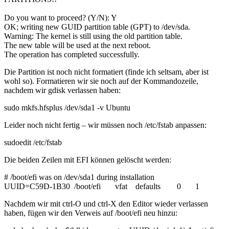
Do you want to proceed? (Y/N): Y
OK; writing new GUID partition table (GPT) to /dev/sda.
Warning: The kernel is still using the old partition table.
The new table will be used at the next reboot.
The operation has completed successfully.
Die Partition ist noch nicht formatiert (finde ich seltsam, aber ist
wohl so). Formatieren wir sie noch auf der Kommandozeile,
nachdem wir
gdisk
verlassen haben:
sudo
mkfs.hfsplus
/
dev
/
sda1
-v
Ubuntu
Leider noch nicht fertig – wir müssen noch
/etc/fstab
anpassen:
sudoedit
/
etc
/
fstab
Die beiden Zeilen mit EFI können gelöscht werden:
# /boot/efi was on /dev/sda1 during installation
UUID=C59D-1B30 /boot/efi vfat defaults 0 1
Nachdem wir mit ctrl-O und ctrl-X den Editor wieder verlassen
haben, fügen wir den Verweis auf /boot/efi neu hinzu: