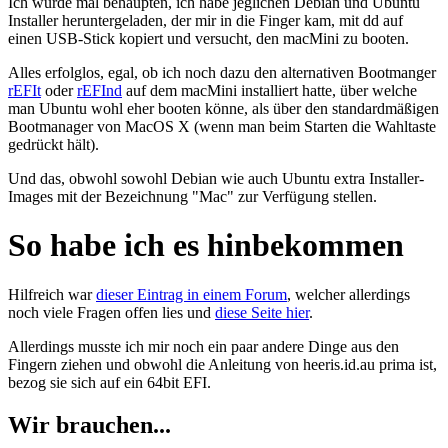
Ich würde mal behaupten, ich habe jeglichen Debian und Ubuntu
Installer heruntergeladen, der mir in die Finger kam, mit
dd
auf
einen USB-Stick kopiert und versucht, den macMini zu booten.
Alles erfolglos, egal, ob ich noch dazu den alternativen Bootmanger
rEFIt
oder
rEFInd
auf dem macMini installiert hatte, über welche
man Ubuntu wohl eher booten könne, als über den standardmäßigen
Bootmanager von MacOS X (wenn man beim Starten die Wahltaste
gedrückt hält).
Und das, obwohl sowohl Debian wie auch Ubuntu extra Installer-
Images mit der Bezeichnung "Mac" zur Verfügung stellen.
So habe ich es hinbekommen
Hilfreich war
dieser Eintrag in einem Forum
, welcher allerdings
noch viele Fragen offen lies und
diese Seite hier
.
Allerdings musste ich mir noch ein paar andere Dinge aus den
Fingern ziehen und obwohl die Anleitung von heeris.id.au prima ist,
bezog sie sich auf ein 64bit EFI.
Wir brauchen...