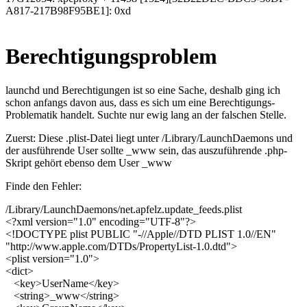
A817-217B98F95BE1]: 0xd
Berechtigungsproblem
launchd
und Berechtigungen ist so eine Sache, deshalb ging ich
schon anfangs davon aus, dass es sich um eine Berechtigungs-
Problematik handelt. Suchte nur ewig lang an der falschen Stelle.
Zuerst: Diese
.plist
-Datei liegt unter
/Library/LaunchDaemons
und
der ausführende User sollte
_www
sein, das auszuführende
.php
-
Skript gehört ebenso dem User
_www
Finde den Fehler:
/Library/LaunchDaemons/net.apfelz.update_feeds.plist
<?xml
version
=
"1.0"
encoding
=
"UTF-8"
?>
<!DOCTYPE plist PUBLIC "-//Apple//DTD PLIST 1.0//EN"
"http://www.apple.com/DTDs/PropertyList-1.0.dtd">
<plist
version
=
"1.0"
>
<dict
>
<key
>
UserName
</key
>
<string
>
_www
</string
>