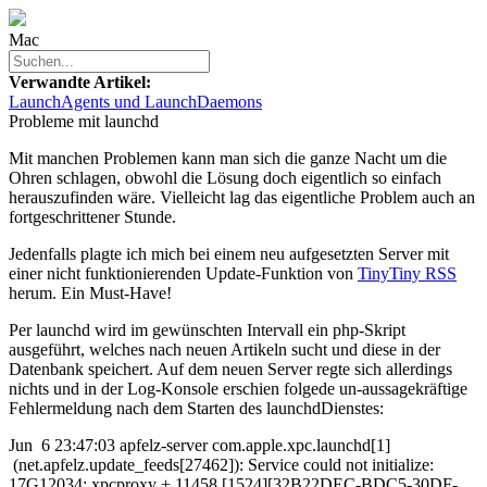
Mac
Verwandte Artikel:
LaunchAgents und LaunchDaemons
Probleme mit launchd
Mit manchen Problemen kann man sich die ganze Nacht um die
Ohren schlagen, obwohl die Lösung doch eigentlich so einfach
herauszufinden wäre. Vielleicht lag das eigentliche Problem auch an
fortgeschrittener Stunde.
Jedenfalls plagte ich mich bei einem neu aufgesetzten Server mit
einer nicht funktionierenden Update-Funktion von
TinyTiny RSS
herum. Ein Must-Have!
Per
launchd
wird im gewünschten Intervall ein
php
-Skript
ausgeführt, welches nach neuen Artikeln sucht und diese in der
Datenbank speichert. Auf dem neuen Server regte sich allerdings
nichts und in der Log-Konsole erschien folgede un-aussagekräftige
Fehlermeldung nach dem Starten des
launchd
Dienstes:
Jun 6 23:47:03 apfelz-server com.apple.xpc.launchd[1]
(net.apfelz.update_feeds[27462]): Service could not initialize:
17G12034: xpcproxy + 11458 [1524][32B22DEC-BDC5-30DF-