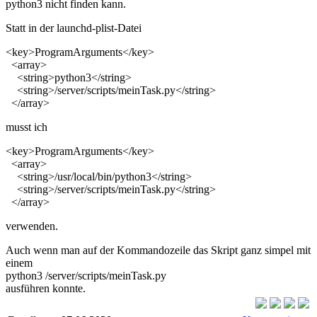
python3 nicht finden kann.
Statt in der launchd-plist-Datei
<key
>
ProgramArguments
</key
>
<array
>
<string
>
python3
</string
>
<string
>
/server/scripts/meinTask.py
</string
>
</array
>
musst ich
<key
>
ProgramArguments
</key
>
<array
>
<string
>
/usr/local/bin/python3
</string
>
<string
>
/server/scripts/meinTask.py
</string
>
</array
>
verwenden.
Auch wenn man auf der Kommandozeile das Skript ganz simpel mit
einem
python3 /server/scripts/meinTask.py
ausführen konnte.