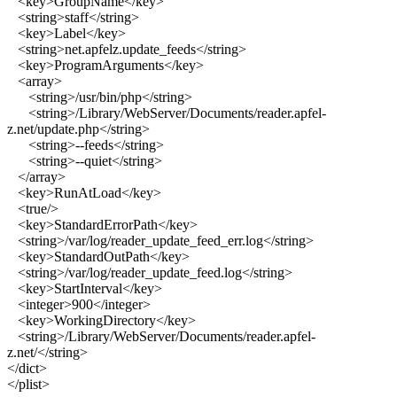
<key
>
GroupName
</key
>
<string
>
staff
</string
>
<key
>
Label
</key
>
<string
>
net.apfelz.update_feeds
</string
>
<key
>
ProgramArguments
</key
>
<array
>
<string
>
/usr/bin/php
</string
>
<string
>
/Library/WebServer/Documents/reader.apfel-
z.net/update.php
</string
>
<string
>
--feeds
</string
>
<string
>
--quiet
</string
>
</array
>
<key
>
RunAtLoad
</key
>
<true
/>
<key
>
StandardErrorPath
</key
>
<string
>
/var/log/reader_update_feed_err.log
</string
>
<key
>
StandardOutPath
</key
>
<string
>
/var/log/reader_update_feed.log
</string
>
<key
>
StartInterval
</key
>
<integer
>
900
</integer
>
<key
>
WorkingDirectory
</key
>
<string
>
/Library/WebServer/Documents/reader.apfel-
z.net/
</string
>
</dict
>
</plist
>