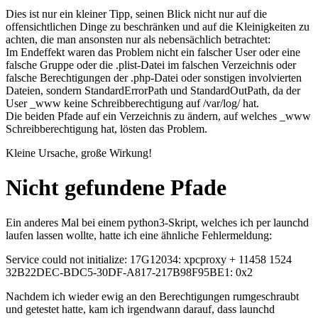
Dies ist nur ein kleiner Tipp, seinen Blick nicht nur auf die
offensichtlichen Dinge zu beschränken und auf die Kleinigkeiten zu
achten, die man ansonsten nur als nebensächlich betrachtet:
Im Endeffekt waren das Problem nicht ein falscher User oder eine
falsche Gruppe oder die
.plist
-Datei im falschen Verzeichnis oder
falsche Berechtigungen der
.php
-Datei oder sonstigen involvierten
Dateien, sondern
StandardErrorPath
und
StandardOutPath
, da der
User
_www
keine Schreibberechtigung auf
/var/log/
hat.
Die beiden Pfade auf ein Verzeichnis zu ändern, auf welches
_www
Schreibberechtigung hat, lösten das Problem.
Kleine Ursache, große Wirkung!
Nicht gefundene Pfade
Ein anderes Mal bei einem python3-Skript, welches ich per
launchd
laufen lassen wollte, hatte ich eine ähnliche Fehlermeldung:
Service could not initialize: 17G12034: xpcproxy + 11458 1524
32B22DEC-BDC5-30DF-A817-217B98F95BE1: 0x2
Nachdem ich wieder ewig an den Berechtigungen rumgeschraubt
und getestet hatte, kam ich irgendwann darauf, dass
launchd