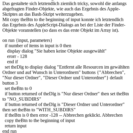
Das gestaltete sich letztendlich ziemlich tricky, sowohl die anfangs
abgefragten Finder-Objekte, wie auch das Ergebnis des Apple-
Skriptes an das Bash-Skript weiterzugeben.
Mit
copy theBtn to the beginning of input
konnte ich letztendlich
das Ergebnis des AppleScript-Dialogs an bei der Liste der Finder-
Objekte voranstellen (so dass es das erste Objekt im Array ist).
on
run
{
input, parameters
}
if
number
of
items
in
input
is
0
then
display dialog
"Sie haben keine Objekte ausgewählt"
erorr
-
128
end
if
set
theDlg
to
display dialog
"Entfernt alle Resourcen im gewählten
Ordner und auf Wunsch in Unterordnern"
buttons
{
"Abbrechen"
,
"Nur dieser Ordner"
,
"Dieser Ordner und Unterordner"
}
default
button
3
set
theBtn
to
0
if
button returned
of
theDlg
is
"Nur dieser Ordner"
then
set
theBtn
to
"NO_SUBDIRS"
if
button returned
of
theDlg
is
"Dieser Ordner und Unterordner"
then
set
theBtn
to
"WITH_SUBDIRS"
if
theBtn
is
0
then
error
-
128
-- Abbrechen geklickt. Abbrechen
copy
theBtn
to
the
beginning
of
input
return
input
end
run