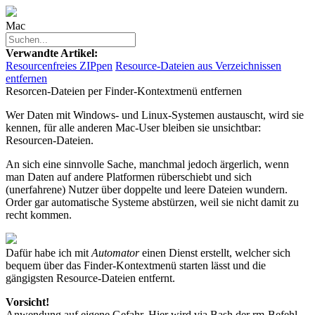
Mac
Verwandte Artikel:
Resourcenfreies ZIPpen
Resource-Dateien aus Verzeichnissen
entfernen
Resorcen-Dateien per Finder-Kontextmenü entfernen
Wer Daten mit Windows- und Linux-Systemen austauscht, wird sie
kennen, für alle anderen Mac-User bleiben sie unsichtbar:
Resourcen-Dateien.
An sich eine sinnvolle Sache, manchmal jedoch ärgerlich, wenn
man Daten auf andere Platformen rüberschiebt und sich
(unerfahrene) Nutzer über doppelte und leere Dateien wundern.
Order gar automatische Systeme abstürzen, weil sie nicht damit zu
recht kommen.
Dafür habe ich mit
Automator
einen Dienst erstellt, welcher sich
bequem über das Finder-Kontextmenü starten lässt und die
gängigsten Resource-Dateien entfernt.
Vorsicht!
Anwendung auf eigene Gefahr. Hier wird via Bash der
rm
-Befehl