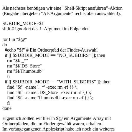
Als nächstes benötigen wir eine "Shell-Skript ausführen"-Aktion
(Eingabe übergeben "Als Argumente" rechts oben auswählen!).
SUBDIR_MODE
=
$1
shift
# Ignoriert das 1. Argument im Folgenden
for
f
in
"$@"
do
#echo "$f" # Ein Ordnerpfad der Finder-Auswahl
if
[
[
$SUBDIR_MODE
==
"NO_SUBDIRS"
]
]
;
then
rm
"
$f
/._*"
rm
"
$f
/.DS_Store"
rm
"
$f
/Thumbs.db"
fi
if
[
[
$SUBDIR_MODE
==
"WITH_SUBDIRS"
]
]
;
then
find
"
$f
"
-name
'._*'
-exec
rm
-rf
{
}
\;
find
"
$f
"
-name
'.DS_Store'
-exec
rm
-rf
{
}
\;
find
"
$f
"
-name
'Thumbs.db'
-exec
rm
-rf
{
}
\;
fi
done
Eigentlich sollten wir hier in
$@
ein Argumente-Array mit
Ordnerpfaden, die im Finder gewählt waren, erhalten.
Im vorangegangenen Appleskript habe ich noch ein weiteres