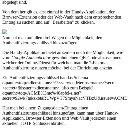
abgelegt sind.
Von dem her gilt es, erst einmal in der Handy-Applikation, der
Browser-Extension oder der Web-Vault nach dem entsprechenden
Eintrag zu suchen und auf "Bearbeiten" zu klicken.
Nun hat man auf allen drei Wegen die Möglichkeit, den
Authentifizierungsschlüssel hinzuzufügen.
Die Handy-Applikation bietet außerdem noch die Möglichkeit, wie
vom
Google Authenticator
gewohnt einen QR-Code abzuscannen,
welcher der Online-Dienst für welchen man die 2-Fakor-
Authentifizierung nutzen möchte, bei der Einrichtung anzeigt.
Ein Authentifizierungsschlüssel hat das Schema
otpauth://totp/<dienstname>%3<verwendeter username>?secret=
<secret>&issuer=<dienstname>
, also zum Beispiel:
otpauth://totp/ACME%3me%40apfel-z.net?
secret=92wk7tukzkbtaRUWpVT7SmyaNacVTBzU&issuer=ACME
Hat man bei einem Zugangsdaten-Eintrag einen
Authentifizierungsschlüssel hinzugefügt, kann man über Handy-
Applikation, Browser-Extension und Web-Vault jederzeit einen
aktuellen TOTP-Schlüssel abrufen.