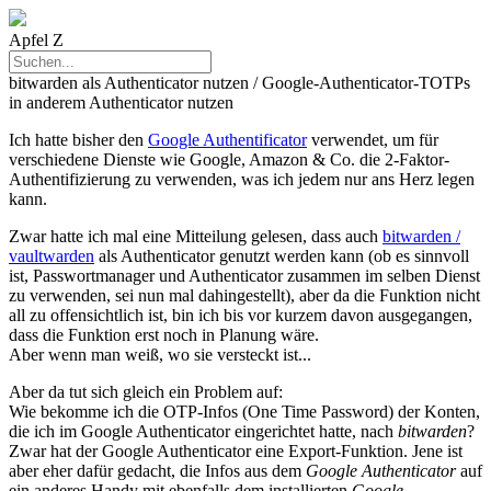
Apfel Z
bitwarden als Authenticator nutzen / Google-Authenticator-TOTPs
in anderem Authenticator nutzen
Ich hatte bisher den
Google Authentificator
verwendet, um für
verschiedene Dienste wie Google, Amazon & Co. die 2-Faktor-
Authentifizierung zu verwenden, was ich jedem nur ans Herz legen
kann.
Zwar hatte ich mal eine Mitteilung gelesen, dass auch
bitwarden /
vaultwarden
als Authenticator genutzt werden kann (ob es sinnvoll
ist, Passwortmanager und Authenticator zusammen im selben Dienst
zu verwenden, sei nun mal dahingestellt), aber da die Funktion nicht
all zu offensichtlich ist, bin ich bis vor kurzem davon ausgegangen,
dass die Funktion erst noch in Planung wäre.
Aber wenn man weiß, wo sie versteckt ist...
Aber da tut sich gleich ein Problem auf:
Wie bekomme ich die OTP-Infos (One Time Password) der Konten,
die ich im Google Authenticator eingerichtet hatte, nach
bitwarden
?
Zwar hat der Google Authenticator eine Export-Funktion. Jene ist
aber eher dafür gedacht, die Infos aus dem
Google Authenticator
auf
ein anderes Handy mit ebenfalls dem installierten
Google