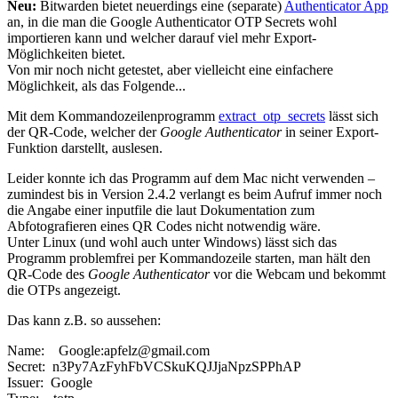
Neu:
Bitwarden bietet neuerdings eine (separate)
Authenticator App
an, in die man die Google Authenticator OTP Secrets wohl
importieren kann und welcher darauf viel mehr Export-
Möglichkeiten bietet.
Von mir noch nicht getestet, aber vielleicht eine einfachere
Möglichkeit, als das Folgende...
Mit dem Kommandozeilenprogramm
extract_otp_secrets
lässt sich
der QR-Code, welcher der
Google Authenticator
in seiner Export-
Funktion darstellt, auslesen.
Leider konnte ich das Programm auf dem Mac nicht verwenden –
zumindest bis in Version 2.4.2 verlangt es beim Aufruf immer noch
die Angabe einer
inputfile
die laut Dokumentation zum
Abfotografieren eines QR Codes nicht notwendig wäre.
Unter Linux (und wohl auch unter Windows) lässt sich das
Programm problemfrei per Kommandozeile starten, man hält den
QR-Code des
Google Authenticator
vor die Webcam und bekommt
die OTPs angezeigt.
Das kann z.B. so aussehen:
Name: Google:apfelz@gmail.com
Secret: n3Py7AzFyhFbVCSkuKQJJjaNpzSPPhAP
Issuer: Google