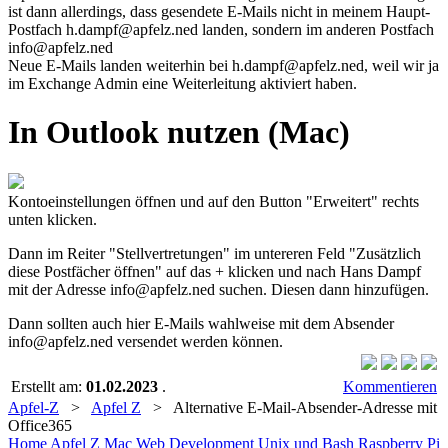
ist dann allerdings, dass gesendete E-Mails nicht in meinem Haupt-
Postfach
h.dampf@apfelz.ned
landen, sondern im anderen Postfach
info@apfelz.ned
Neue E-Mails landen weiterhin bei
h.dampf@apfelz.ned
, weil wir ja
im Exchange Admin eine Weiterleitung aktiviert haben.
In Outlook nutzen (Mac)
Kontoeinstellungen öffnen und auf den Button "Erweitert" rechts
unten klicken.
Dann im Reiter "Stellvertretungen" im untereren Feld "Zusätzlich
diese Postfächer öffnen" auf das + klicken und nach Hans Dampf
mit der Adresse
info@apfelz.ned
suchen. Diesen dann hinzufügen.
Dann sollten auch hier E-Mails wahlweise mit dem Absender
info@apfelz.ned
versendet werden können.
Erstellt am:
01.02.2023
.
Kommentieren
Apfel-Z
>
Apfel Z
> Alternative E-Mail-Absender-Adresse mit
Office365
Home
Apfel Z
Mac
Web Development
Unix und Bash
Raspberry Pi