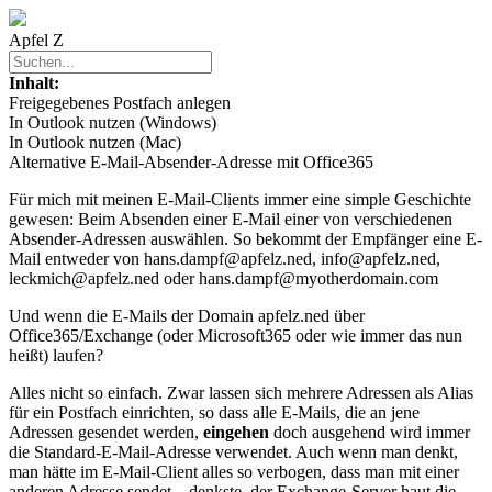
Apfel Z
Inhalt:
Freigegebenes Postfach anlegen
In Outlook nutzen (Windows)
In Outlook nutzen (Mac)
Alternative E-Mail-Absender-Adresse mit Office365
Für mich mit meinen E-Mail-Clients immer eine simple Geschichte
gewesen: Beim Absenden einer E-Mail einer von verschiedenen
Absender-Adressen auswählen. So bekommt der Empfänger eine E-
Mail entweder von
hans.dampf@apfelz.ned
,
info@apfelz.ned
,
leckmich@apfelz.ned
oder
hans.dampf@myotherdomain.com
Und wenn die E-Mails der Domain
apfelz.ned
über
Office365/Exchange (oder Microsoft365 oder wie immer das nun
heißt) laufen?
Alles nicht so einfach. Zwar lassen sich mehrere Adressen als Alias
für ein Postfach einrichten, so dass alle E-Mails, die an jene
Adressen gesendet werden,
eingehen
doch ausgehend wird immer
die Standard-E-Mail-Adresse verwendet. Auch wenn man denkt,
man hätte im E-Mail-Client alles so verbogen, dass man mit einer
anderen Adresse sendet – denkste, der Exchange-Server haut die