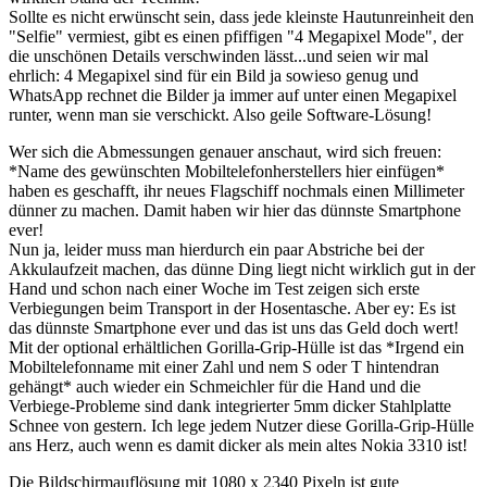
Sollte es nicht erwünscht sein, dass jede kleinste Hautunreinheit den
"Selfie" vermiest, gibt es einen pfiffigen "4 Megapixel Mode", der
die unschönen Details verschwinden lässt...und seien wir mal
ehrlich: 4 Megapixel sind für ein Bild ja sowieso genug und
WhatsApp rechnet die Bilder ja immer auf unter einen Megapixel
runter, wenn man sie verschickt. Also geile Software-Lösung!
Wer sich die Abmessungen genauer anschaut, wird sich freuen:
*Name des gewünschten Mobiltelefonherstellers hier einfügen*
haben es geschafft, ihr neues Flagschiff nochmals einen Millimeter
dünner zu machen. Damit haben wir hier das dünnste Smartphone
ever!
Nun ja, leider muss man hierdurch ein paar Abstriche bei der
Akkulaufzeit machen, das dünne Ding liegt nicht wirklich gut in der
Hand und schon nach einer Woche im Test zeigen sich erste
Verbiegungen beim Transport in der Hosentasche. Aber ey: Es ist
das dünnste Smartphone ever und das ist uns das Geld doch wert!
Mit der optional erhältlichen Gorilla-Grip-Hülle ist das
*Irgend ein
Mobiltelefonname mit einer Zahl und nem S oder T hintendran
gehängt*
auch wieder ein Schmeichler für die Hand und die
Verbiege-Probleme sind dank integrierter 5mm dicker Stahlplatte
Schnee von gestern. Ich lege jedem Nutzer diese Gorilla-Grip-Hülle
ans Herz, auch wenn es damit dicker als mein altes Nokia 3310 ist!
Die Bildschirmauflösung mit 1080 x 2340 Pixeln ist gute