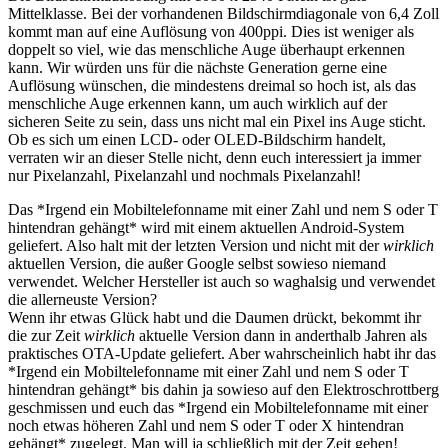
Mittelklasse. Bei der vorhandenen Bildschirmdiagonale von 6,4 Zoll
kommt man auf eine Auflösung von 400ppi. Dies ist weniger als
doppelt so viel, wie das menschliche Auge überhaupt erkennen
kann. Wir würden uns für die nächste Generation gerne eine
Auflösung wünschen, die mindestens dreimal so hoch ist, als das
menschliche Auge erkennen kann, um auch wirklich auf der
sicheren Seite zu sein, dass uns nicht mal ein Pixel ins Auge sticht.
Ob es sich um einen LCD- oder OLED-Bildschirm handelt,
verraten wir an dieser Stelle nicht, denn euch interessiert ja immer
nur Pixelanzahl, Pixelanzahl und nochmals Pixelanzahl!
Das
*Irgend ein Mobiltelefonname mit einer Zahl und nem S oder T
hintendran gehängt*
wird mit einem aktuellen Android-System
geliefert. Also halt mit der letzten Version und nicht mit der
wirklich
aktuellen Version, die außer Google selbst sowieso niemand
verwendet. Welcher Hersteller ist auch so waghalsig und verwendet
die allerneuste Version?
Wenn ihr etwas Glück habt und die Daumen drückt, bekommt ihr
die zur Zeit
wirklich
aktuelle Version dann in anderthalb Jahren als
praktisches OTA-Update geliefert. Aber wahrscheinlich habt ihr das
*Irgend ein Mobiltelefonname mit einer Zahl und nem S oder T
hintendran gehängt*
bis dahin ja sowieso auf den Elektroschrottberg
geschmissen und euch das
*Irgend ein Mobiltelefonname mit einer
noch etwas höheren Zahl und nem S oder T oder X hintendran
gehängt*
zugelegt. Man will ja schließlich mit der Zeit gehen!