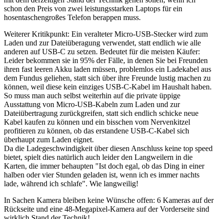
schon den Preis von zwei leistungsstarken Laptops für ein
hosentaschengroßes Telefon berappen muss.
Weiterer Kritikpunkt: Ein veralteter Micro-USB-Stecker wird zum
Laden und zur Dateiüberagung verwendet, statt endlich wie alle
anderen auf USB-C zu setzen. Bedeutet für die meisten Käufer:
Leider bekommen sie in 95% der Fälle, in denen Sie bei Freunden
ihren fast leeren Akku laden müssen, problemlos ein Ladekabel aus
dem Fundus geliehen, statt sich über ihre Freunde lustig machen zu
können, weil diese kein einziges USB-C-Kabel im Haushalt haben.
So muss man auch selbst weiterhin auf die private üppige
Ausstattung von Micro-USB-Kabeln zum Laden und zur
Dateiübertragung zurückgreifen, statt sich endlich schicke neue
Kabel kaufen zu können und ein bisschen vom Nervenkitzel
profitieren zu können, ob das erstandene USB-C-Kabel sich
überhaupt zum Laden eignet.
Da die Ladegeschwindigkeit über diesen Anschluss keine top speed
bietet, spielt dies natürlich auch leider den Langweilern in die
Karten, die immer behaupten "Ist doch egal, ob das Ding in einer
halben oder vier Stunden geladen ist, wenn ich es immer nachts
lade, während ich schlafe". Wie langweilig!
In Sachen Kamera bleiben keine Wünsche offen: 6 Kameras auf der
Rückseite und eine 48-Megapixel-Kamera auf der Vorderseite sind
wirklich Stand der Technik!