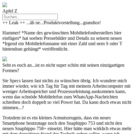
Apfel Z
++ Leak ++ ...äh ne...Produktvorstellung...grandios!
Hammer!
*Name des gewünschten Mobiltelefonherstellers hier
einfügen*
hat soeben Pressebilder und Details zu seinem neuen
*Irgend ein Mobiltelefonname mit einer Zahl und nem S oder T
hintendran gehängt*
veröffentlicht.
Seht es euch an...ist es nicht super schön mit seinen einzigartigen
Formen?
Sie Specs lassen fast nichts zu wünschen übrig. Ich wundere mich
immer wieder, wie ich Tag für Tag mit meinem Arbeitscomputer mit
weniger Arbeitsspeicher und Prozessorleistung auskommen kann,
wenn das schnöde Mobiltelefon zum WhatsApp-Nachrichten
schreiben doch doppelt so viel Power hat. Da kann doch etwas nicht
stimmen...?
Trotzdem ist es ein kleines Armutszeugnis, dass ein neues
Smartphone heutzutage noch den Snaphippo 753 und nicht den
neuen Snaphippo 758+ einsetzt. Hier hätte man wirklich etwas mehr
mit dem derzeitigen Stand der Technik gehen sollen, wenn ich